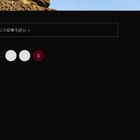
...
3
4
5