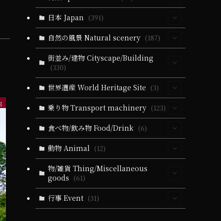
(30)
日本 Japan
(391)
(5)
(63)
自然の風景 Natural scenery
(187)
(10)
(39)
(330)
(55)
街並み/建物 Cityscape/Building
(5)
(330)
(14)
(39)
(279)
(24)
(60)
(10)
(93)
世界遺産 World Heritage Site
(3)
(6)
(51)
(3)
(19)
(24)
(25)
(35)
g
(31)
(3)
(3)
乗り物 Transport machinery
(123)
(9)
(5)
(51)
(1)
(164)
(57)
(9)
(31)
(22)
(4)
食べ物/飲み物 Food/Drink
(6)
(19)
(32)
(27)
(18)
(5)
(19)
(6)
(22)
(11)
(17)
(1)
(4)
動物 Animal
(12)
(10)
(21)
(34)
(11)
(20)
(13)
(83)
(9)
(1)
(2)
(3)
(4)
(10)
(5)
(4)
(36)
物/雑貨 Thing/Miscellaneous
(102)
(3)
goods
(61)
(2)
(2)
(21)
(5)
(1)
(2)
(1)
(1)
(1)
(4)
(4)
(11)
(21)
(21)
(79)
(25)
行事 Event
(31)
(16)
(2)
(1)
(2)
(5)
(2)
(4)
(2)
(10)
(13)
(13)
(65)
(10)
(71)
(1)
(25)
(14)
(1)
(1)