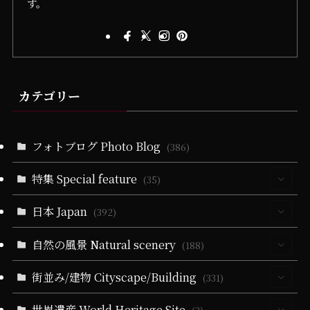
す。
カテゴリー
フォトブログ Photo Blog
(386)
特集 Special feature
(35)
日本 Japan
(30)
(392)
(5)
自然の風景 Natural scenery
(64)
(188)
(10)
(5)
(40)
(330)
街並み/建物 Cityscape/Building
(55)
(331)
(14)
(40)
(279)
(24)
(60)
(10)
世界遺産 World Heritage Site
(94)