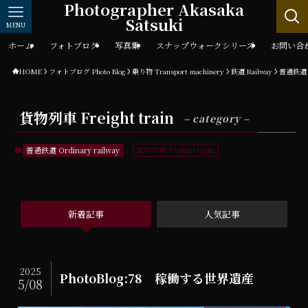
Photographer Akasaka
Satsuki
MENU
ホーム
フォトブログ
写真集
スナップウォークシリーズ
お問い合
HOME
フォトブログ Photo Blog
乗り物 Transport machinery
鉄道 Railway
普通鉄道 Or
貨物列車 Freight train
– category –
普通鉄道 Ordinary railway
貨物列車 Freight train
新着記事
人気記事
2025
PhotoBlog:78 稼働する世界遺産
5/08