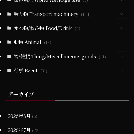
(3)
(6)
(51)
(3)
(19)
(24)
(25)
(35)
(32)
(3)
乗り物 Transport machinery
(3)
(124)
(9)
(5)
(51)
(1)
(164)
(58)
(9)
(31)
(22)
食べ物/飲み物 Food/Drink
(4)
(6)
(19)
(32)
(28)
(18)
(5)
(19)
(6)
(22)
(11)
(17)
(1)
動物 Animal
(4)
(12)
(10)
(21)
(34)
(11)
(20)
(13)
(84)
(9)
(1)
(3)
(2)
(3)
物/雑貨 Thing/Miscellaneous goods
(4)
(61)
(10)
(5)
(4)
(36)
(102)
(2)
(2)
(21)
(5)
(1)
(2)
(1)
(1)
(1)
行事 Event
(13)
(31)
(4)
(11)
(4)
(21)
(21)
(79)
(25)
(16)
(2)
(1)
(2)
(5)
(10)
(2)
(4)
(2)
(25)
(72)
(2)
(10)
(13)
(65)
(1)
(15)
(1)
(1)
アーカイブ
(3)
(1)
(6)
(19)
(1)
(4)
(11)
(17)
(23)
(1)
(25)
(2)
(1)
(1)
(20)
(15)
(10)
(6)
(17)
(18)
(6)
2026年8月
(2)
(5)
(28)
(20)
(1)
(3)
(17)
2026年7月
(22)
(16)
(13)