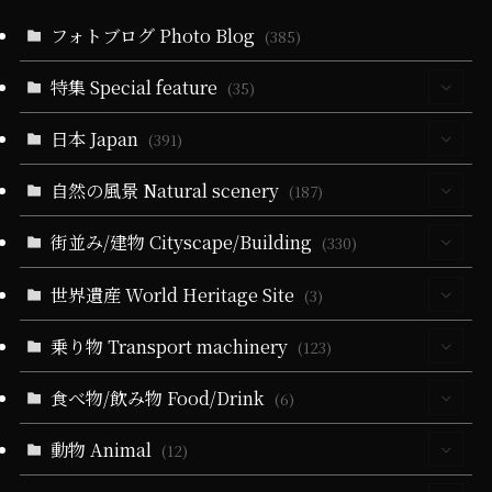
フォトブログ Photo Blog
(385)
特集 Special feature
(35)
日本 Japan
(30)
(391)
(5)
自然の風景 Natural scenery
(63)
(187)
(10)
(5)
(39)
(330)
街並み/建物 Cityscape/Building
(55)
(330)
(14)
(39)
(279)
(24)
(60)
(10)
世界遺産 World Heritage Site
(93)
(3)
(6)
(51)
(3)
(19)
(24)
(25)
(35)
(31)
(3)
乗り物 Transport machinery
(3)
(123)
(9)
(5)
(51)
(1)
(164)
(57)
(9)
(31)
(22)
食べ物/飲み物 Food/Drink
(4)
(6)
(19)
(32)
(27)
(18)
(5)
(19)
(6)
(22)
(11)
(17)
(1)
動物 Animal
(4)
(12)
(10)
(21)
(34)
(11)
(20)
(13)
(83)
(9)
(1)
(3)