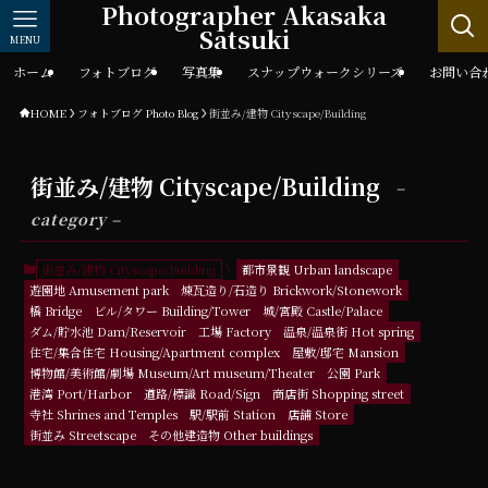
Photographer Akasaka
Satsuki
MENU
ホーム
フォトブログ
写真集
スナップウォークシリーズ
お問い合
HOME
フォトブログ Photo Blog
街並み/建物 Cityscape/Building
街並み/建物 Cityscape/Building
–
category –
街並み/建物 Cityscape/Building
都市景観 Urban landscape
遊園地 Amusement park
煉瓦造り/石造り Brickwork/Stonework
橋 Bridge
ビル/タワー Building/Tower
城/宮殿 Castle/Palace
ダム/貯水池 Dam/Reservoir
工場 Factory
温泉/温泉街 Hot spring
住宅/集合住宅 Housing/Apartment complex
屋敷/邸宅 Mansion
博物館/美術館/劇場 Museum/Art museum/Theater
公園 Park
港湾 Port/Harbor
道路/標識 Road/Sign
商店街 Shopping street
寺社 Shrines and Temples
駅/駅前 Station
店舗 Store
街並み Streetscape
その他建造物 Other buildings