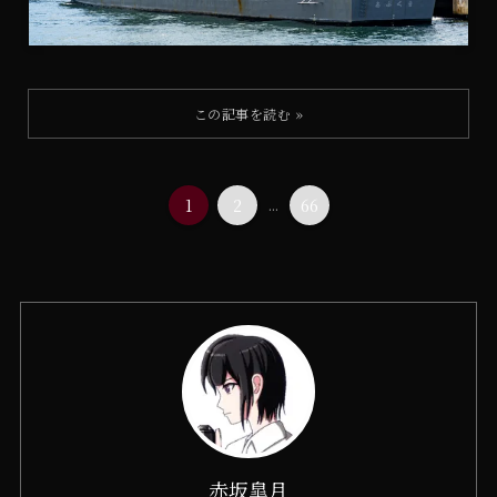
1
2
...
66
赤坂皐月