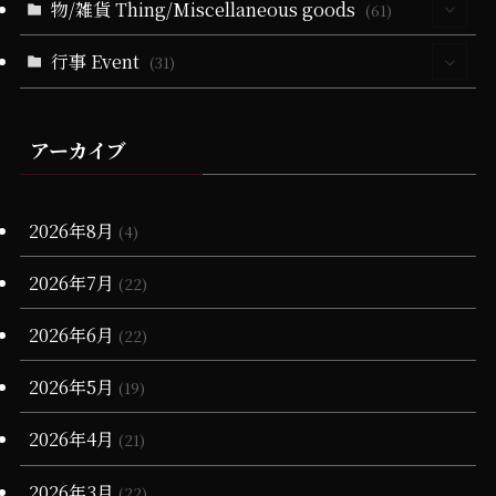
(2)
(3)
物/雑貨 Thing/Miscellaneous goods
(4)
(61)
(10)
(5)
(4)
(36)
(102)
(2)
(2)
(21)
(5)
(1)
(2)
(1)
(1)
(1)
行事 Event
(13)
(31)
(4)
(11)
(4)
(21)
(21)
(79)
(25)
(16)
(2)
(1)
(2)
(5)
(10)
(2)
(4)
(2)
(25)
(71)
(2)
(10)
(13)
(65)
(1)
(14)
(1)
(1)
アーカイブ
(3)
(1)
(6)
(19)
(1)
(4)
(11)
(17)
(23)
(1)
(25)
(2)
(1)
(1)
(20)
(15)
(10)
(6)
(17)
(18)
(6)
2026年8月
(2)
(4)
(28)
(20)
(1)
(3)
(17)
2026年7月
(22)
(16)
(13)
(7)
(1)
(1)
2026年6月
(22)
(68)
(12)
(7)
(16)
2026年5月
(19)
(65)
(5)
(3)
2026年4月
(21)
(3)
(4)
2026年3月
(22)
(11)