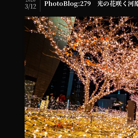
PhotoBlog:279 光の花咲く河
3/12