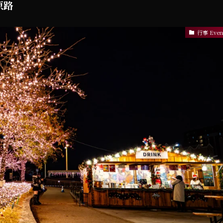
原路
行事 Even