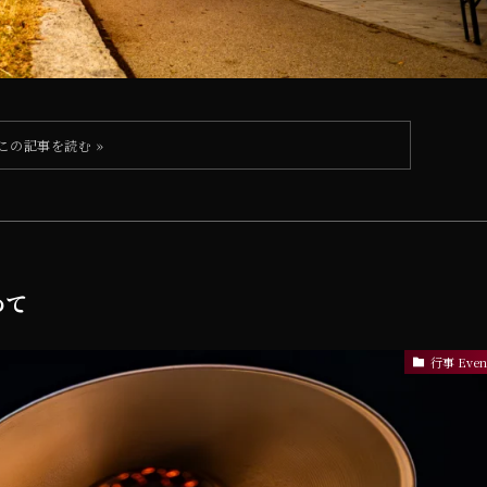
めて
行事 Even