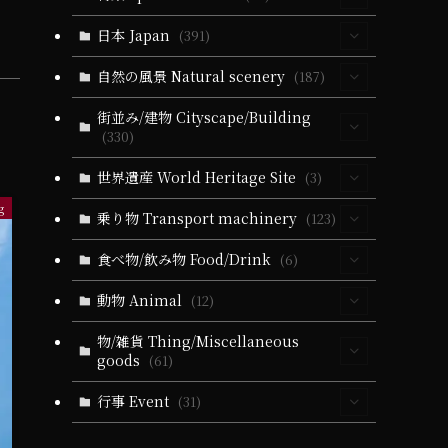
(30)
日本 Japan
(391)
(5)
(63)
自然の風景 Natural scenery
(187)
(10)
(39)
(330)
(55)
街並み/建物 Cityscape/Building
(5)
(330)
(14)
(39)
(279)
(24)
(60)
(10)
(93)
世界遺産 World Heritage Site
(3)
(6)
(51)
(3)
(19)
(24)
(25)
(35)
g
(31)
(3)
(3)
乗り物 Transport machinery
(123)
(9)
(5)
(51)
(1)
(164)
(57)
(9)
(31)
(22)
(4)
食べ物/飲み物 Food/Drink
(6)
(19)
(32)
(27)
(18)
(5)
(19)
(6)
(22)
(11)
(17)
(1)
(4)
動物 Animal
(12)
(10)
(21)
(34)
(11)
(20)
(13)
(83)
(9)
(1)
(2)
(3)
(4)
(10)
(5)
(4)
(36)
物/雑貨 Thing/Miscellaneous
(102)
(3)
goods
(61)
(2)
(2)
(21)
(5)
(1)
(2)
(1)
(1)
(1)
(4)
(4)
(11)
(21)
(21)
(79)
(25)
行事 Event
(31)
(16)
(2)
(1)
(2)
(5)
(2)
(4)
(2)
(10)
(13)
(13)
(65)
(10)
(71)
(1)
(25)
(14)
(1)
(1)