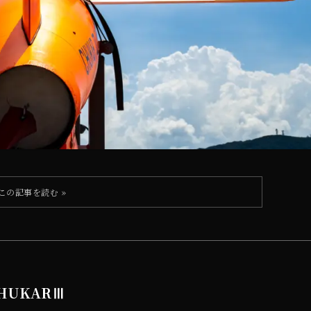
CHUKARⅢ