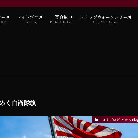
ホーム
フォトブログ
写真集
スナップウォークシリーズ
HOME
Photo Blog
Photo Collection
Snap Walk Series
はためく自衛隊旗
フォトブログ Photo Blo