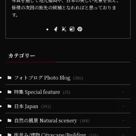
写真を通して地元福岡や、日本の美しい光景を伝え、
皆様の次回の旅先の候補となれればと思っておりま
す。
カテゴリー
フォトブログ Photo Blog
(386)
特集 Special feature
(35)
日本 Japan
(30)
(392)
(5)
自然の風景 Natural scenery
(64)
(188)
(10)
(5)
(40)
(330)
街並み/建物 Cityscape/Building
(55)
(331)