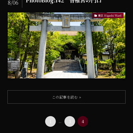
8/06
東区 Higashi Ward
1
...
3
4