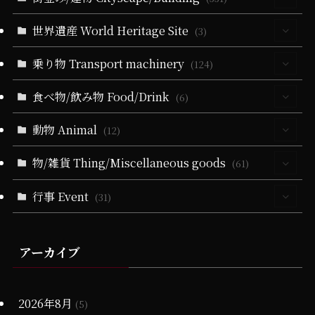
(14)
(40)
(279)
(24)
(60)
(10)
世界遺産 World Heritage Site
(94)
(3)
(6)
(51)
(3)
(19)
(24)
(25)
(35)
(32)
(3)
乗り物 Transport machinery
(3)
(124)
(9)
(5)
(51)
(1)
(164)
(58)
(9)
(31)
(22)
食べ物/飲み物 Food/Drink
(4)
(6)
(19)
(32)
(28)
(18)
(5)
(19)
(6)
(22)
(11)
(17)
(1)
動物 Animal
(4)
(12)
(10)
(21)
(34)
(11)
(20)
(13)
(84)
(9)
(1)
(3)
(2)
(3)
物/雑貨 Thing/Miscellaneous goods
(4)
(61)
(10)
(5)
(4)
(36)
(102)
(2)
(2)
(21)
(5)
(1)
(2)
(1)
(1)
(1)
行事 Event
(13)
(31)
(4)
(11)
(4)
(21)
(21)
(79)
(25)
(16)
(2)
(1)
(2)
(5)
(10)
(2)
(4)
(2)
(25)
(72)
(2)
(10)
(13)
(65)
(1)
(15)
(1)
(1)
アーカイブ
(3)
(1)
(6)
(19)
(1)
(4)
(11)
(17)
(23)
(1)
(25)
(2)
(1)
(1)
(20)
(15)
(10)
(6)
(17)
(18)
(6)
2026年8月
(2)
(5)
(28)
(20)