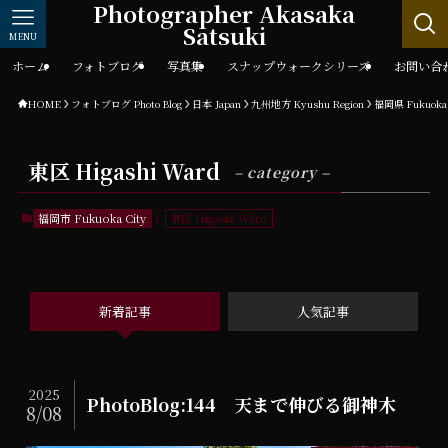
Photographer Akasaka
Satsuki
MENU
ホーム
フォトブログ
写真集
スナップウォークシリーズ
お問い合
HOME
フォトブログ Photo Blog
日本 Japan
九州地方 Kyushu Region
福岡県 Fukuoka
東区 Higashi Ward
– category –
福岡市 Fukuoka City
東区 Higashi Ward
新着記事
人気記事
2025
PhotoBlog:144 天まで伸びる御神木
8/08