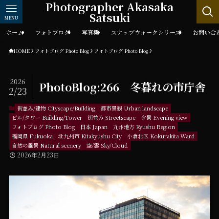
Photographer Akasaka
Satsuki
MENU
ホーム
フォトブログ
写真集
スナップウォークシリーズ
お問い合
HOME
フォトブログ Photo Blog
フォトブログ Photo Blog
2026
PhotoBlog:266 冬暮れの市庁舎
2/23
街並み/建物 Cityscape/Building
都市景観 Urban landscape
ビル/タワー Building/Tower
街並み Streetscape
夕景 Evening view
フォトブログ Photo Blog
日本 Japan
九州地方 Kyushu Region
福岡県 Fukuoka
北九州市 Kitakyushu City
小倉北区 Kokurakita Ward
自然の風景 Natural scenery
空/雲 Sky/Cloud
2026年2月23日