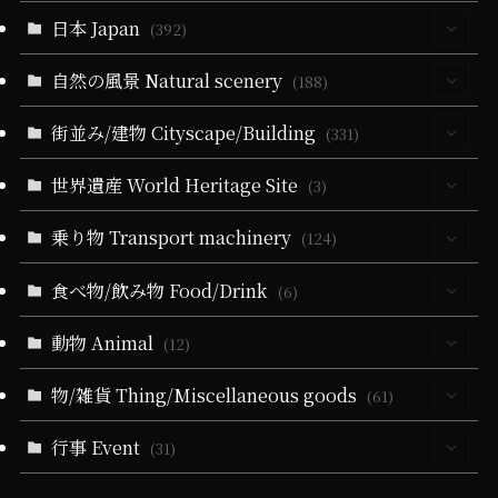
日本 Japan
(30)
(392)
(5)
自然の風景 Natural scenery
(64)
(188)
(10)
(5)
(40)
(330)
街並み/建物 Cityscape/Building
(55)
(331)
(14)
(40)
(279)
(24)
(60)
(10)
世界遺産 World Heritage Site
(94)
(3)
(6)
(51)
(3)
(19)
(24)
(25)
(35)
(32)
(3)
乗り物 Transport machinery
(3)
(124)
(9)
(5)
(51)
(1)
(164)
(58)
(9)
(31)
(22)
食べ物/飲み物 Food/Drink
(4)
(6)
(19)
(32)
(28)
(18)
(5)
(19)
(6)
(22)
(11)
(17)
(1)
動物 Animal
(4)
(12)
(10)
(21)
(34)
(11)
(20)
(13)
(84)
(9)
(1)
(3)
(2)
(3)
物/雑貨 Thing/Miscellaneous goods
(4)
(61)
(10)
(5)
(4)
(36)
(102)
(2)
(2)
(21)
(5)
(1)
(2)
(1)
(1)
(1)
行事 Event
(13)
(31)
(4)
(11)
(4)
(21)
(21)
(79)
(25)
(16)
(2)
(1)
(2)
(5)
(10)
(2)
(4)
(2)
(25)