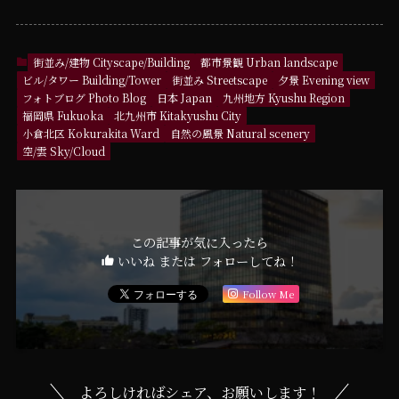
街並み/建物 Cityscape/Building
都市景観 Urban landscape
ビル/タワー Building/Tower
街並み Streetscape
夕景 Evening view
フォトブログ Photo Blog
日本 Japan
九州地方 Kyushu Region
福岡県 Fukuoka
北九州市 Kitakyushu City
小倉北区 Kokurakita Ward
自然の風景 Natural scenery
空/雲 Sky/Cloud
この記事が気に入ったら
いいね または フォローしてね！
Follow Me
よろしければシェア、お願いします！