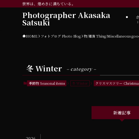
世界は、煌めきに満ちている。
Photographer Akasaka
Satsuki
HOME
フォトブログ Photo Blog
物/雑貨 Thing/Miscellaneous goo
冬 Winter
– category –
季節物 Seasonal items
冬 Winter
クリスマスツリー Christmas 
新着記事
2026