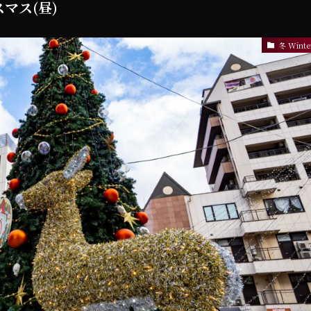
スマス(昼)
冬 Winte