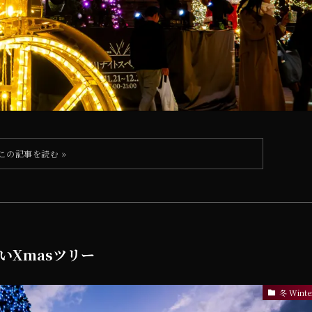
蒼いXmasツリー
冬 Winte