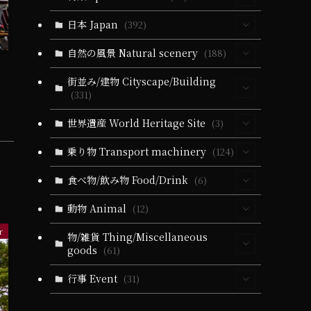
(30)
日本 Japan
(392)
(5)
(64)
自然の風景 Natural scenery
(188)
(10)
(40)
(330)
(55)
街並み/建物 Cityscape/Building
(5)
(331)
(14)
(40)
(279)
(24)
(60)
(10)
(94)
世界遺産 World Heritage Site
(3)
(6)
(51)
(3)
(19)
(24)
(25)
(35)
(32)
(3)
(3)
乗り物 Transport machinery
(124)
(9)
(5)
(51)
(1)
(164)
(58)
(9)
(31)
(22)
(4)
食べ物/飲み物 Food/Drink
(6)
(19)
(32)
(28)
(18)
(5)
(19)
(6)
(22)
(11)
(17)
(1)
(4)
動物 Animal
(12)
(10)
(21)
(34)
(11)
(20)
(13)
(84)
(9)
(1)
r
(2)
(3)
(4)
(10)
(5)
(4)
(36)
物/雑貨 Thing/Miscellaneous
(102)
(3)
goods
(61)
(2)
(2)
(21)
(5)
(1)
(2)
(1)
(1)
(1)
(4)
(4)
(11)
(21)
(21)
(79)
(25)
行事 Event
(31)
(16)
(2)
(1)
(2)
(5)
(2)
(4)
(2)
(10)
(13)
(13)
(65)
(10)
(72)
(1)
(25)
(15)
(1)
(1)