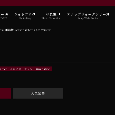
ホーム
フォトブログ
写真集
スナップウォークシリーズ
HOME
Photo Blog
Photo Collection
Snap Walk Series
ds
季節物 Seasonal items
冬 Winter
tree
イルミネーション Illumination
人気記事