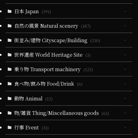
日本 Japan
(30)
(391)
(5)
自然の風景 Natural scenery
(63)
(187)
(10)
(5)
(39)
(330)
街並み/建物 Cityscape/Building
(55)
(330)
(14)
(39)
(279)
(24)
(60)
(10)
世界遺産 World Heritage Site
(93)
(3)
(6)
(51)
(3)
(19)
(24)
(25)
(35)
(31)
(3)
乗り物 Transport machinery
(3)
(123)
(9)
(5)
(51)
(1)
(164)
(57)
(9)
(31)
(22)
食べ物/飲み物 Food/Drink
(4)
(6)
(19)
(32)
(27)
(18)
(5)
(19)
(6)
(22)
(11)
(17)
(1)
動物 Animal
(4)
(12)
(10)
(21)
(34)
(11)
(20)
(13)
(83)
(9)
(1)
(3)
(2)
(3)
物/雑貨 Thing/Miscellaneous goods
(4)
(61)
(10)
(5)
(4)
(36)
(102)
(2)
(2)
(21)
(5)
(1)
(2)
(1)
(1)
(1)
行事 Event
(13)
(31)
(4)
(11)
(4)
(21)
(21)
(79)
(25)
(16)
(2)
(1)
(2)
(5)
(10)
(2)