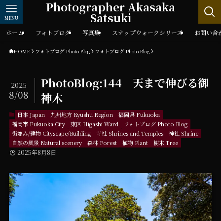
Photographer Akasaka
Satsuki
MENU
ホーム
フォトブログ
写真集
スナップウォークシリーズ
お問い合
HOME
フォトブログ Photo Blog
フォトブログ Photo Blog
PhotoBlog:144 天まで伸びる御
2025
8/08
神木
日本 Japan
九州地方 Kyushu Region
福岡県 Fukuoka
福岡市 Fukuoka City
東区 Higashi Ward
フォトブログ Photo Blog
街並み/建物 Cityscape/Building
寺社 Shrines and Temples
神社 Shrine
自然の風景 Natural scenery
森林 Forest
植物 Plant
樹木 Tree
2025年8月8日