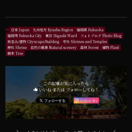
日本 Japan
九州地方 Kyushu Region
福岡県 Fukuoka
福岡市 Fukuoka City
東区 Higashi Ward
フォトブログ Photo Blog
街並み/建物 Cityscape/Building
寺社 Shrines and Temples
神社 Shrine
自然の風景 Natural scenery
森林 Forest
植物 Plant
樹木 Tree
この記事が気に入ったら
いいね または フォローしてね！
Follow Me