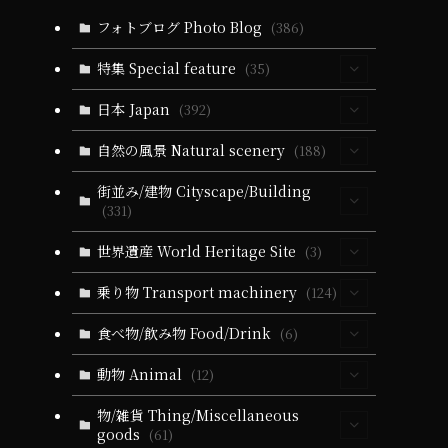
フォトブログ Photo Blog
(386)
ま
特集 Special feature
(35)
、
(30)
日本 Japan
(392)
(5)
(64)
自然の風景 Natural scenery
(188)
(10)
(40)
(330)
(55)
街並み/建物 Cityscape/Building
(5)
(331)
(14)
(40)
(279)
(24)
(60)
(10)
(94)
世界遺産 World Heritage Site
(3)
(6)
(51)
(3)
(19)
(24)
(25)
(35)
(32)
(3)
(3)
乗り物 Transport machinery
(124)
(9)
(5)
(51)
(1)
(164)
(58)
(9)
(31)
(22)
(4)
食べ物/飲み物 Food/Drink
(6)
(19)
(32)
(28)
(18)
(5)
(19)
(6)
(22)
(11)
(17)
(1)
(4)
動物 Animal
(12)
(10)
(21)
(34)
(11)
(20)
(13)
(84)
(9)
(1)
(2)
(3)
(4)
(10)
(5)
(4)
(36)
物/雑貨 Thing/Miscellaneous
(102)
(3)
goods
(61)
(2)
(2)
(21)
(5)
(1)