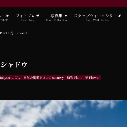
ホーム
フォトブログ
写真集
スナップウォークシリーズ
HOME
Photo Blog
Photo Collection
Snap Walk Series
lant
花 Flower
リスシャドウ
kyushu City
自然の風景 Natural scenery
植物 Plant
花 Flower