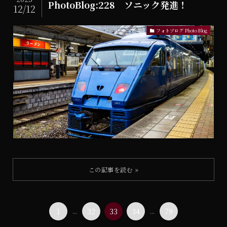
PhotoBlog:228 ソニック発進！
12/12
フォトブログ Photo Blog
1
...
32
33
34
...
79