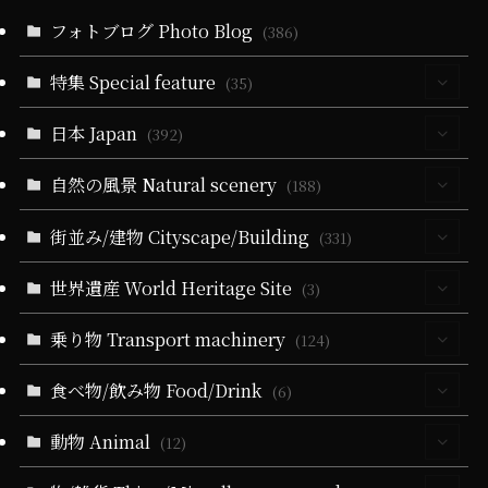
フォトブログ Photo Blog
(386)
特集 Special feature
(35)
日本 Japan
(30)
(392)
(5)
自然の風景 Natural scenery
(64)
(188)
(10)
(5)
(40)
(330)
街並み/建物 Cityscape/Building
(55)
(331)
(14)
(40)
(279)
(24)
(60)
(10)
世界遺産 World Heritage Site
(94)
(3)
(6)
(51)
(3)
(19)
(24)
(25)
(35)
(32)
(3)
乗り物 Transport machinery
(3)
(124)
(9)
(5)
(51)
(1)
(164)
(58)
(9)
(31)
(22)
食べ物/飲み物 Food/Drink
(4)
(6)
(19)
(32)
(28)
(18)
(5)
(19)
(6)
(22)
(11)
(17)
(1)
動物 Animal
(4)
(12)
(10)
(21)
(34)
(11)
(20)
(13)
(84)
(9)
(1)
(3)
(2)
(3)