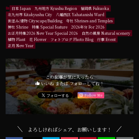
日本 Japan
九州地方 Kyushu Region
福岡県 Fukuoka
北九州市 Kitakyushu City
八幡西区 Yahatanishi Ward
街並み/建物 Cityscape/Building
寺社 Shrines and Temples
神社 Shrine
特集 Special feature
2026年分 For 2026
お正月特集2026 New Year Special 2026
自然の風景 Natural scenery
植物 Plant
花 Flower
フォトブログ Photo Blog
行事 Event
正月 New Year
この記事が気に入ったら
いいね または フォローしてね！
Follow Me
よろしければシェア、お願いします！