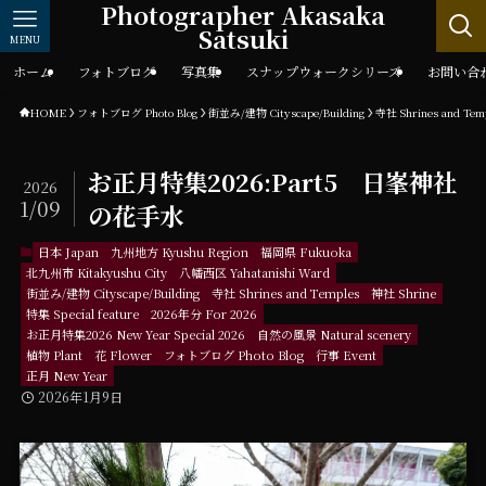
Photographer Akasaka
Satsuki
MENU
ホーム
フォトブログ
写真集
スナップウォークシリーズ
お問い合
HOME
フォトブログ Photo Blog
街並み/建物 Cityscape/Building
寺社 Shrines and Tem
お正月特集2026:Part5 日峯神社
2026
1/09
の花手水
日本 Japan
九州地方 Kyushu Region
福岡県 Fukuoka
北九州市 Kitakyushu City
八幡西区 Yahatanishi Ward
街並み/建物 Cityscape/Building
寺社 Shrines and Temples
神社 Shrine
特集 Special feature
2026年分 For 2026
お正月特集2026 New Year Special 2026
自然の風景 Natural scenery
植物 Plant
花 Flower
フォトブログ Photo Blog
行事 Event
正月 New Year
2026年1月9日