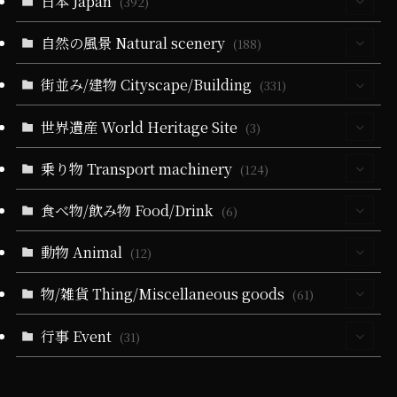
日本 Japan
(392)
(5)
自然の風景 Natural scenery
(64)
(188)
(10)
(5)
(40)
(330)
街並み/建物 Cityscape/Building
(55)
(331)
(14)
(40)
(279)
(24)
(60)
(10)
世界遺産 World Heritage Site
(94)
(3)
(6)
(51)
(3)
(19)
(24)
(25)
(35)
(32)
(3)
乗り物 Transport machinery
(3)
(124)
(9)
(5)
(51)
(1)
(164)
(58)
(9)
(31)
(22)
食べ物/飲み物 Food/Drink
(4)
(6)
(19)
(32)
(28)
(18)
(5)
(19)
(6)
(22)
(11)
(17)
(1)
動物 Animal
(4)
(12)
(10)
(21)
(34)
(11)
(20)
(13)
(84)
(9)
(1)
(3)
(2)
(3)
物/雑貨 Thing/Miscellaneous goods
(4)
(61)
(10)
(5)
(4)
(36)
(102)
(2)
(2)
(21)
(5)
(1)
(2)
(1)
(1)
(1)
行事 Event
(13)
(31)
(4)
(11)
(4)
(21)
(21)
(79)
(25)
(16)
(2)
(1)
(2)
(5)
(10)
(2)
(4)
(2)
(25)
(72)
(2)
(10)
(13)
(65)
(1)
(15)