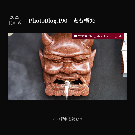
2025
PhotoBlog:190 鬼も極楽
10/16
物/雑貨 Thing/Miscellaneous goods