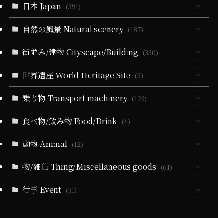
日本 Japan
(30)
(391)
(5)
自然の風景 Natural scenery
(63)
(187)
(10)
(5)
(39)
(330)
街並み/建物 Cityscape/Building
(55)
(330)
(14)
(39)
(279)
(24)
(60)
(10)
世界遺産 World Heritage Site
(93)
(3)
(6)
(51)
(3)
(19)
(24)
(25)
(35)
(31)
(3)
乗り物 Transport machinery
(3)
(123)
(9)
(5)
(51)
(1)
(164)
(57)
(9)
(31)
(22)
食べ物/飲み物 Food/Drink
(4)
(6)
(19)
(32)
(27)
(18)
(5)
(19)
(6)
(22)
(11)
(17)
(1)
動物 Animal
(4)
(12)
(10)
(21)
(34)
(11)
(20)
(13)
(83)
(9)
(1)
(3)
(2)
(3)
物/雑貨 Thing/Miscellaneous goods
(4)
(61)
(10)
(5)
(4)
(36)
(102)
(2)
(2)
(21)
(5)
(1)
(2)
(1)
(1)
(1)
行事 Event
(13)
(31)
(4)
(11)
(4)
(21)
(21)
(79)
(25)
(16)
(2)
(1)
(2)
(5)
(10)
(2)
(4)
(2)
(25)
(71)
(2)
(10)
(13)
(65)
(1)