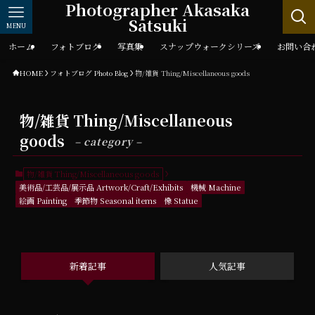
Photographer Akasaka
Satsuki
MENU
ホーム
フォトブログ
写真集
スナップウォークシリーズ
お問い合
HOME
フォトブログ Photo Blog
物/雑貨 Thing/Miscellaneous goods
物/雑貨 Thing/Miscellaneous
goods
– category –
物/雑貨 Thing/Miscellaneous goods
美術品/工芸品/展示品 Artwork/Craft/Exhibits
機械 Machine
絵画 Painting
季節物 Seasonal items
像 Statue
新着記事
人気記事